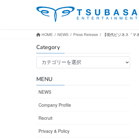
コ
ナ
ン
ビ
テ
ゲ
ン
ー
ツ
シ
HOME
NEWS
Press Release
【現代ビジネス「マ
へ
ョ
Category
ス
ン
キ
に
Category
ッ
移
プ
動
MENU
NEWS
Company Profile
Recruit
Privacy & Policy