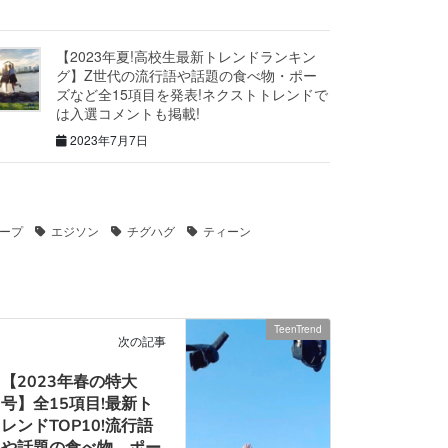
【2023年夏!高校生最新トレンドランキン
グ】Z世代の流行語や話題の食べ物・ポー
ズなど全15項目を発表!ネクストトレンドで
は入選コメントも掲載!
2023年7月7日
ープ
エジソン
チグハグ
ティーン
TeenTrend
次の記事
【2023年春の特大
号】全15項目!最新ト
レンドTOP10!流行語
や話題の食べ物、ポー