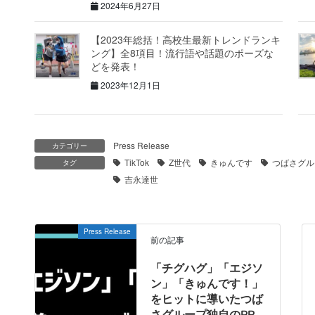
2024年6月27日
【2023年総括！高校生最新トレンドランキ
ング】全8項目！流行語や話題のポーズな
どを発表！
2023年12月1日
Press Release
カテゴリー
TikTok
Z世代
きゅんです
つばさグル
タグ
吉永達世
Press Release
前の記事
「チグハグ」「エジソ
ン」「きゅんです！」
をヒットに導いたつば
さグループ独自のPR