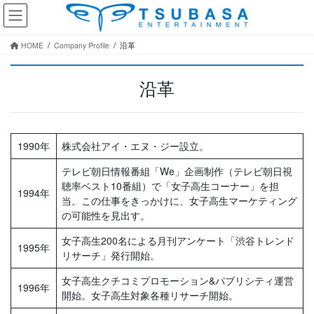
コ
ナ
ン
ビ
テ
ゲ
HOME
Company Profile
沿革
ン
ー
ツ
シ
へ
ョ
沿革
ス
ン
キ
に
ッ
移
プ
動
1990年
株式会社アイ・エヌ・ジー設立。
テレビ朝日情報番組「We」企画制作（テレビ朝日視
聴率ベスト10番組）で「女子高生コーナー」を担
1994年
当。この仕事をきっかけに、女子高生マーケティング
の可能性を見出す。
女子高生200名による月刊アンケート「渋谷トレンド
1995年
リサーチ」発行開始。
女子高生クチコミプロモーション&パブリシティ運営
1996年
開始。女子高生対象各種リサーチ開始。