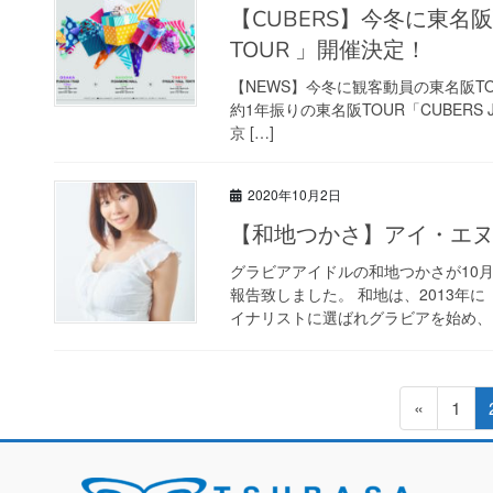
【CUBERS】今冬に東名阪TOUR「CUBERS JUMPING BOX
TOUR 」開催決定！
【NEWS】今冬に観客動員の東名阪TOUR「
約1年振りの東名阪TOUR「CUBERS J
京 […]
2020年10月2日
【和地つかさ】アイ・
グラビアアイドルの和地つかさが10月1
報告致しました。 和地は、2013年
イナリストに選ばれグラビアを始め、14
投
固
«
1
稿
定
ペ
ナ
ー