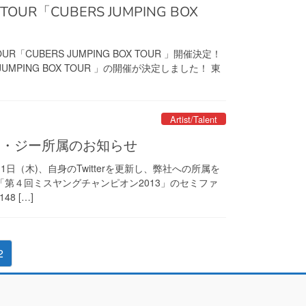
CUBERS JUMPING BOX TOUR 」開催決定！
UMPING BOX TOUR 」の開催が決定しました！ 東
Artist/Talent
エヌ・ジー所属のお知らせ
日（木)、自身のTwitterを更新し、弊社への所属を
に「第４回ミスヤングチャンピオン2013」のセミファ
8 […]
固
2
定
ペ
ー