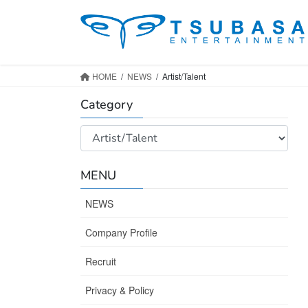
コ
ナ
ン
ビ
テ
ゲ
ン
ー
ツ
シ
HOME
NEWS
Artist/Talent
へ
ョ
Category
ス
ン
キ
に
Category
ッ
移
プ
動
MENU
NEWS
Company Profile
Recruit
Privacy & Policy