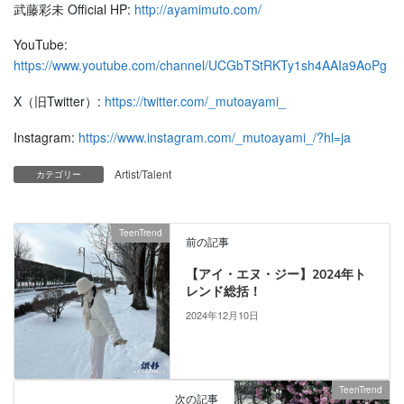
武藤彩未 Official HP:
http://ayamimuto.com/
YouTube:
https://www.youtube.com/channel/UCGbTStRKTy1sh4AAIa9AoPg
X（旧Twitter）:
https://twitter.com/_mutoayami_
Instagram:
https://www.instagram.com/_mutoayami_/?hl=ja
Artist/Talent
カテゴリー
TeenTrend
前の記事
【アイ・エヌ・ジー】2024年ト
レンド総括！
2024年12月10日
TeenTrend
次の記事