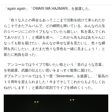
ね！」という煽りを受けて会場の熱気は最高潮になると続けて
「again again」「OWARI WA HAJIMARI」を披露した。
「色々な人との再会もあってここまで活動を続けて来られたか
らこそできたアルバムで、どの瞬間も輝いている、みんなの人生
の１ページにこのライブもなっていたら嬉しい、私を選んでくれ
てありがとう！」と感謝を述べ、「これから先もおばあちゃんに
なっても歌を届けたい、みんなが幸せな姿を見たいし、色々な瞬
間を共にしたい、まだまだ色々な景色を一緒に見ましょう！」と
新たに抱負を語った。
アンコールではライブで歌いたい歌という「音のような言葉」
を初披露。武藤の伝えたい思いをまっすぐ観客に届けた。
ダブルアンコールではもう一度「Seventeen」を披露し、「最高の
１０周年を迎えられました！今までそしてこれからもよろしくお
ねがいします！」と最高の笑顔でライブを締めくくった。