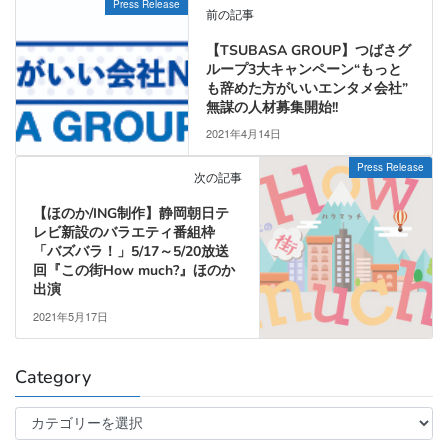
Press Release
前の記事
【TSUBASA GROUP】つばさグ
ループ3大キャンペーン“もっと
も辞めた方がいいエンタメ会社”
無謀の人材募集開始!!
2021年4月14日
Press Release
次の記事
【ほのか/ING制作】静岡朝日テ
レビ新設のバラエティ番組枠
「バズバラ！」5/17～5/20放送
回『この街How much?』ほのか
出演
2021年5月17日
Category
Category