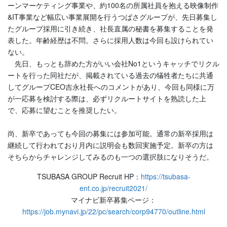
ーンマーケティング事業や、約100名の所属社員を抱える映像制作
&IT事業など幅広い事業展開を行うつばさグループが、先日募集し
たグループ採用に引き続き、社長直属の秘書を募集することを発
表した。年齢経歴は不問。さらに採用人数は今回も設けられてい
ない。
先日、もっとも辞めた方がいい会社No1というキャッチでリクル
ートを行った同社だが、掲載されている過去の犠牲者たちに共通
してグループCEO吉永社長へのコメントがあり、今回も同様に万
が一応募を検討する際は、必ずリクルートサイトを熟読した上
で、応募に望むことを推奨したい。
尚、新卒であっても今回の募集には参加可能。通常の新卒採用は
継続して行われており月内に説明会も数回実施予定。新卒の方は
そちらからチャレンジしてみるのも一つの選択肢になりそうだ。
TSUBASA GROUP Recruit HP：
https://tsubasa-
ent.co.jp/recruit2021/
マイナビ新卒募集ページ：
https://job.mynavi.jp/22/pc/search/corp94770/outline.html