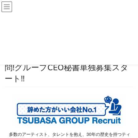
コ
ナ
ン
ビ
テ
ゲ
HOME
NEWS
Press Release
ン
ー
【TSUBASA GROUP】年齢経歴不問!グループCEO秘書単独募集スタート!!
ツ
シ
へ
ョ
2021年5月14日
ス
ン
Press Release
キ
に
【TSUBASA GROUP】年齢経歴不
ッ
移
プ
動
問!グループCEO秘書単独募集スタ
ート!!
多数のアーティスト、タレントを抱え、30年の歴史を持つティ