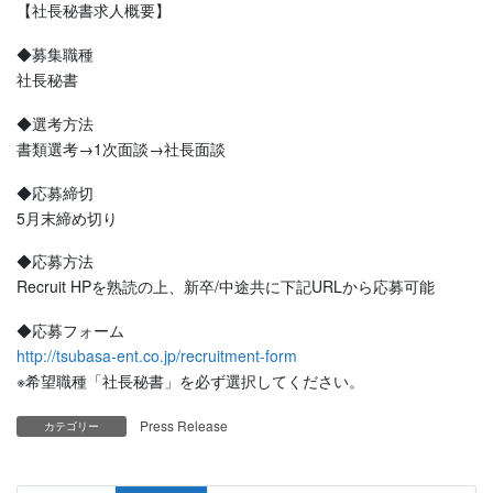
【社長秘書求人概要】
◆募集職種
社長秘書
◆選考方法
書類選考→1次面談→社長面談
◆応募締切
5月末締め切り
◆応募方法
Recruit HPを熟読の上、新卒/中途共に下記URLから応募可能
◆応募フォーム
http://tsubasa-ent.co.jp/recruitment-form
※希望職種「社長秘書」を必ず選択してください。
Press Release
カテゴリー