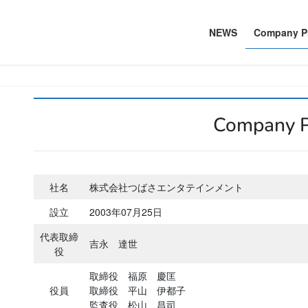
NEWS
Company Pr
Company P
社名
株式会社つばさエンタテインメント
設立
2003年07月25日
代表取締
吉永 達世
役
取締役 福原 慶匡
役員
取締役 平山 伊都子
監査役 松山 昌司