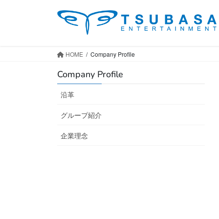
コ
ナ
ン
ビ
テ
ゲ
ン
ー
ツ
シ
HOME
Company Profile
へ
ョ
Company Profile
ス
ン
キ
に
沿革
ッ
移
プ
動
グループ紹介
企業理念