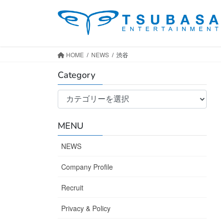
コ
ナ
ン
ビ
テ
ゲ
ン
ー
ツ
シ
HOME
NEWS
渋谷
へ
ョ
Category
ス
ン
キ
に
Category
ッ
移
プ
動
MENU
NEWS
Company Profile
Recruit
Privacy & Policy