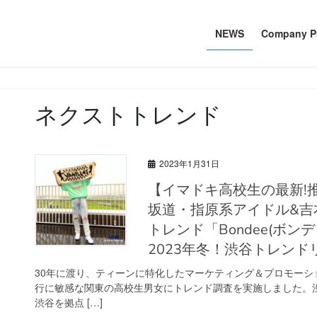
NEWS
Company Pr
ネクストトレンド
2023年1月31日
【イマドキ高校生の最新!推し活調査】推しているジャニーズ&
坂道・指原系アイドル&吉本
トレンド「Bondee(ボン
2023年冬！渋谷トレンド
30年に渡り、ティーンに特化したマーケティング＆プロモー
行に敏感な関東の高校生男女にトレンド調査を実施しました。
渋谷を拠点 […]