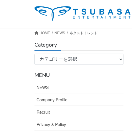
コ
ナ
ン
ビ
テ
ゲ
ン
ー
ツ
シ
HOME
NEWS
ネクストトレンド
へ
ョ
Category
ス
ン
キ
に
Category
ッ
移
プ
動
MENU
NEWS
Company Profile
Recruit
Privacy & Policy